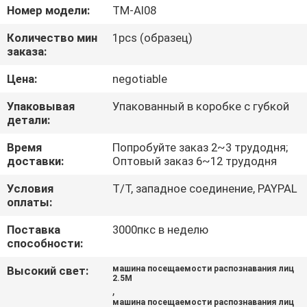
КАЧЕСТВА
Номер модели:
TM-AI08
Количество мин
1pcs (образец)
СВЯЖИТЕСЬ
заказа:
МЫ
Цена:
negotiable
Упаковывая
Упакованный в коробке с губкой
НОВОСТИ
детали:
Время
Попробуйте заказ 2~3 трудодня;
VR
доставки:
Оптовый заказ 6~12 трудодня
Условия
T/T, западное соединение, PAYPAL
оплаты:
КАРТА
САЙТА
Поставка
3000пкс в неделю
способности:
Высокий свет:
машина посещаемости распознавания лиц
PRIVACY
2.5M
,
POLICY
машина посещаемости распознавания лиц