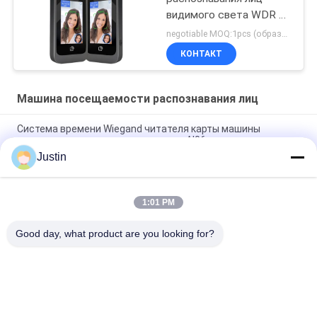
видимого света WDR AI
для управления
negotiable MOQ:1pcs (образец)
работника
КОНТАКТ
Машина посещаемости распознавания лиц
Система времени Wiegand читателя карты машины
посещаемости распознавания лиц AI06 хронометрируя
Justin
Запись времени Biomtric машины посещаемости
распознавания лиц 5 дюймов
1:01 PM
Линукс 3,10 управление доступом системы AI
посещаемости биометрии стороны 4,3 дюймов
Good day, what product are you looking for?
Популярные категории
Все
Машины 
Лицевая Система 
Распознавания Лиц
Управления 