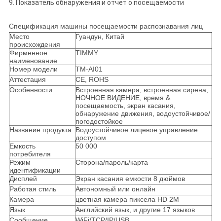
9. Показатель обнаружения и отчет о посещаемости
Спецификация машины посещаемости распознавания лиц
Место
Гуандун, Китай
происхождения
Фирменное
TIMMY
наименование
Номер модели
TM-AI01
Аттестация
CE, ROHS
Особенности
Встроенная камера, встроенная сирена,
НОЧНОЕ ВИДЕНИЕ, время &
посещаемость, экран касания,
обнаружение движения, водоустойчивое/
погодостойкое
Название продукта
Водоустойчивое лицевое управление
доступом
Емкость
50 000
потребителя
Режим
Сторона/пароль/карта
идентификации
Дисплей
Экран касания емкости 8 дюймов
Работая стиль
Автономный или онлайн
Камера
цветная камера пиксела HD 2M
Язык
Английский язык, и другие 17 языков
Сообщение
WiFi/TCP/IP/USB