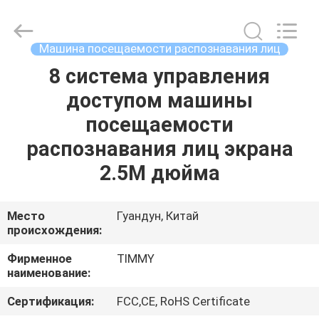
Union
Timmy
Technology
Co.,
Ltd..
Машина посещаемости распознавания лиц
All
Rights
8 система управления
ДОМ
Reserved.
доступом машины
ПРОДУКТЫ
посещаемости
распознавания лиц экрана
О
2.5M дюйма
НАС
Место
Гуандун, Китай
происхождения:
ПУТЕШЕСТВИЕ
ФАБРИКИ
Фирменное
TIMMY
наименование:
ПРОВЕРКА
Сертификация:
FCC,CE, RoHS Certificate