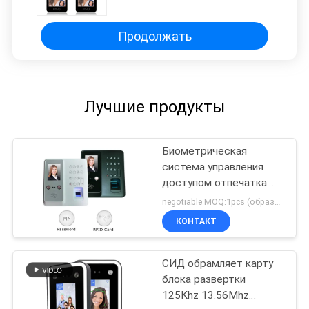
дюйма
Продолжать
Лучшие продукты
Биометрическая
система управления
доступом отпечатка
пальцев 2,8 дюймов
negotiable MOQ:1pcs (образец)
TMF610
КОНТАКТ
СИД обрамляет карту
блока развертки
125Khz 13.56Mhz