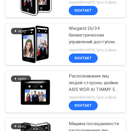
стороны управления
negotiable MOQ:1pcs (образец)
доступом WIFI
КОНТАКТ
Wiegand 26/34
биометрических
управлений доступом
распознавания лиц для
negotiable MOQ:1pcs (образец)
турникета
КОНТАКТ
Распознавания лиц
людей стороны дюйма
AI05 WDR AI TIMMY 5
посещаемость
negotiable MOQ:1pcs (образец)
времени
КОНТАКТ
множественного
биометрическая
Машина посещаемости
распознавания лиц