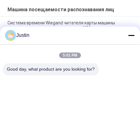
Машина посещаемости распознавания лиц
Система времени Wiegand читателя карты машины
посещаемости распознавания лиц AI06 хронометрируя
Justin
Запись времени Biomtric машины посещаемости
распознавания лиц 5 дюймов
5:01 PM
Линукс 3,10 управление доступом системы AI
посещаемости биометрии стороны 4,3 дюймов
Good day, what product are you looking for?
Популярные категории
Все
Машины 
Лицевая Система 
Распознавания Лиц
Управления 
Доступом 
Биометрическая 
Опознавания
Замок Tuya Умный
Система 
Распознавания Лиц
Управление 
Машина 