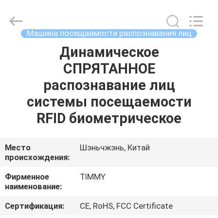
Union
Timmy
Technology
Co.,
Ltd..
Машина посещаемости распознавания лиц
All
Rights
Динамическое
ДОМ
Reserved.
СПРЯТАННОЕ
ПРОДУКТЫ
распознавание лиц
системы посещаемости
О
RFID биометрическое
НАС
Место
Шэньчжэнь, Китай
происхождения:
ПУТЕШЕСТВИЕ
ФАБРИКИ
Фирменное
TIMMY
наименование:
ПРОВЕРКА
Сертификация:
CE, RoHS, FCC Certificate