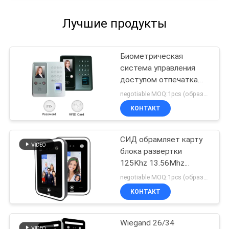
Лучшие продукты
Биометрическая
система управления
доступом отпечатка
пальцев 2,8 дюймов
negotiable MOQ:1pcs (образец)
TMF610
КОНТАКТ
СИД обрамляет карту
блока развертки
125Khz 13.56Mhz
стороны управления
negotiable MOQ:1pcs (образец)
доступом WIFI
КОНТАКТ
Wiegand 26/34