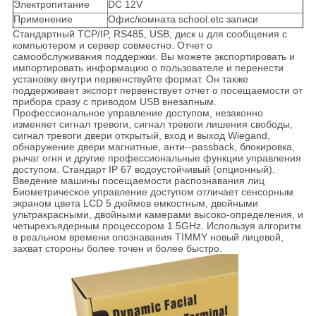
Электропитание
DC 12V
Применение
Офис/комната school.etc записи
Стандартный TCP/IP, RS485, USB, диск u для сообщения с
компьютером и сервер совместно. Отчет о
самообслуживания поддержки. Вы можете экспортировать и
импортировать информацию о пользователе и перенести
установку внутри первенствуйте формат. Он также
поддерживает экспорт первенствует отчет о посещаемости от
прибора сразу с приводом USB внезапным.
Профессиональное управление доступом, незаконно
изменяет сигнал тревоги, сигнал тревоги лишения свободы,
сигнал тревоги двери открытый, вход и выход Wiegand,
обнаружение двери магнитные, анти--passback, блокировка,
рычаг огня и другие профессиональные функции управления
доступом. Стандарт IP 67 водоустойчивый (опционный).
Введение машины посещаемости распознавания лиц
Биометрическое управление доступом отличает сенсорным
экраном цвета LCD 5 дюймов емкостным, двойными
ультракрасными, двойными камерами высоко-определения, и
четырехъядерным процессором 1.5GHz. Используя алгоритм
в реальном времени опознавания TIMMY новый лицевой,
захват стороны более точен и более быстро.