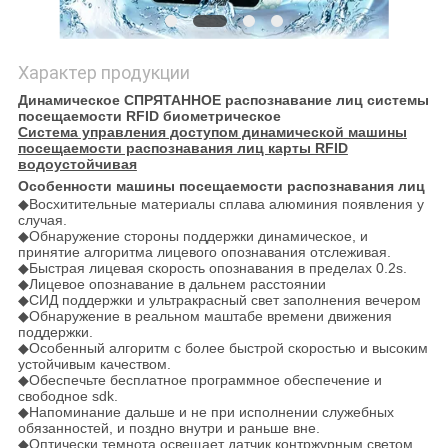
Характер продукции
Динамическое СПРЯТАННОЕ распознавание лиц системы
посещаемости RFID биометрическое
Система управления доступом динамической машины
посещаемости распознавания лиц карты RFID
водоустойчивая
Особенности
машины посещаемости распознавания лиц
◆
Восхитительные материалы сплава алюминия появления у
случая.
◆Обнаружение стороны поддержки динамическое, и
принятие алгоритма лицевого опознавания отслеживая.
◆Быстрая лицевая скорость опознавания в пределах 0.2s.
◆Лицевое опознавание в дальнем расстоянии
◆СИД поддержки и ультракрасный свет заполнения вечером
◆Обнаружение в реальном маштабе времени движения
поддержки.
◆Особенный алгоритм с более быстрой скоростью и высоким
устойчивым качеством.
◆Обеспечьте бесплатное программное обеспечение и
свободное sdk.
◆Напоминание дальше и не при исполнении служебных
обязанностей, и поздно внутри и раньше вне.
◆Оптически темнота освещает датчик контржурным светом.