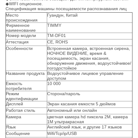
◆WIFI опционное.
Спецификация машины посещаемости распознавания лиц
Место
Гуандун, Китай
происхождения
Фирменное
TIMMY
наименование
Номер модели
TM-DF01
Аттестация
CE, ROHS
Особенности
Встроенная камера, встроенная сирена,
НОЧНОЕ ВИДЕНИЕ, время &
посещаемость, экран касания,
обнаружение движения, водоустойчивое/
погодостойкое
Название продукта
Водоустойчивое лицевое управление
доступом
Емкость
10 000
потребителя
Режим
Сторона/пароль
идентификации
Дисплей
Экран касания емкости 5 дюймов
Работая стиль
Автономный или онлайн
Камера
цветная камера hd пиксела 2M, камера
1M ультракрасная
Язык
Английский язык, и другие 17 языков
Сообщение
Wifi/Tcp/ip/USB