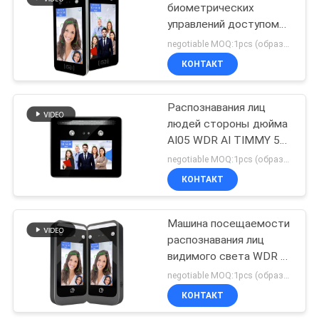
биометрических
управлений доступом
распознавания лиц для
negotiable MOQ:1pcs (образец)
турникета
КОНТАКТ
Распознавания лиц
людей стороны дюйма
AI05 WDR AI TIMMY 5
посещаемость
negotiable MOQ:1pcs (образец)
времени
КОНТАКТ
множественного
биометрическая
Машина посещаемости
распознавания лиц
видимого света WDR AI
для управления
negotiable MOQ:1pcs (образец)
работника
КОНТАКТ