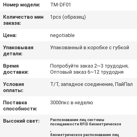
КАЧЕСТВА
Номер модели:
TM-DF01
Количество мин
1pcs (образец)
СВЯЖИТЕСЬ
заказа:
МЫ
Цена:
negotiable
Упаковывая
Упакованный в коробке с губкой
НОВОСТИ
детали:
Время
Попробуйте заказ 2~3 трудодня;
VR
доставки:
Оптовый заказ 6~12 трудодня
Условия
Т/Т, западное соединение, ПайПал
оплаты:
КАРТА
САЙТА
Поставка
3000пкс в неделю
способности:
Высокий свет:
Распознавание лиц системы
PRIVACY
посещаемости RFID биометрическое
,
POLICY
биометрическое распознавание лиц