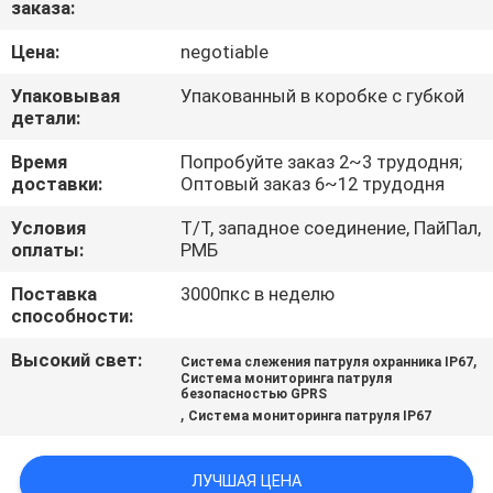
заказа:
КАЧЕСТВА
Цена:
negotiable
СВЯЖИТЕСЬ
Упаковывая
Упакованный в коробке с губкой
МЫ
детали:
Время
Попробуйте заказ 2~3 трудодня;
доставки:
Оптовый заказ 6~12 трудодня
НОВОСТИ
Условия
Т/Т, западное соединение, ПайПал,
оплаты:
РМБ
VR
Поставка
3000пкс в неделю
способности:
КАРТА
Высокий свет:
,
Система слежения патруля охранника IP67
САЙТА
Система мониторинга патруля
безопасностью GPRS
,
Система мониторинга патруля IP67
PRIVACY
POLICY
ЛУЧШАЯ ЦЕНА