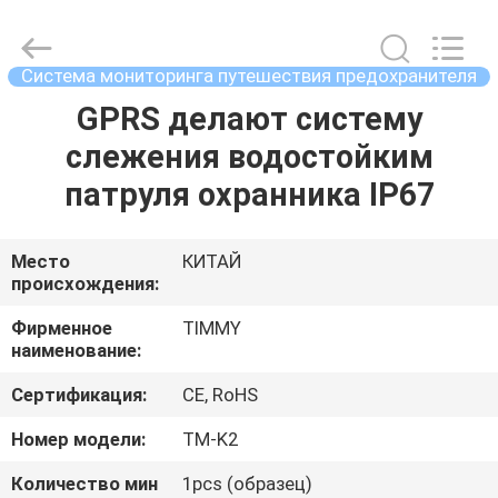
Union
Timmy
Technology
Co.,
Ltd..
Система мониторинга путешествия предохранителя
All
Rights
GPRS делают систему
ДОМ
Reserved.
слежения водостойким
ПРОДУКТЫ
патруля охранника IP67
О
Место
КИТАЙ
происхождения:
НАС
Фирменное
TIMMY
наименование:
ПУТЕШЕСТВИЕ
Сертификация:
CE, RoHS
ФАБРИКИ
Номер модели:
TM-K2
ПРОВЕРКА
Количество мин
1pcs (образец)