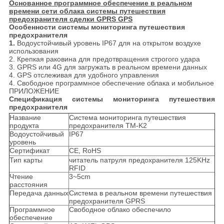
Основанное программное обеспечение в реальном
времени сети облака системы путешествия
предохранителя сделки GPRS GPS
Особенности системы мониторинга путешествия
предохранителя
1.
Водоустойчивый уровень IP67 для на открытом воздухе
использования
2. Крепкая раковина для предотвращения строгого удара
3. GPRS или 4G для загружать в реальном времени данных
4. GPS отслеживая для удобного управления
4. Свободное программное обеспечение облака и мобильное
ПРИЛОЖЕНИЕ
Спецификация системы мониторинга путешествия
предохранителя
Название
Система мониторинга путешествия
продукта
предохранителя TM-K2
Водоустойчивый
IP67
уровень
Сертификат
CE, RoHS
Тип карты
читатель патруля предохранителя 125KHz
RFID
Чтение
3~5cm
расстояния
Передача данных
Система в реальном времени путешествия
предохранителя GPRS
Программное
Свободное облако обеспечило
обеспечение