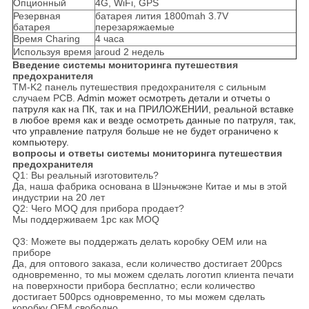
Опционный
4G, WiFi, GPS
Резервная
батарея лития 1800mah 3.7V
батарея
перезаряжаемые
Время Charing
4 часа
Используя время
aroud 2 недель
Введение системы мониторинга путешествия
предохранителя
TM-K2 панель путешествия предохранителя с сильным
случаем PCB.
Admin может осмотреть детали и отчеты о 
патруля как на ПК, так и на ПРИЛОЖЕНИИ, реальной вставке 
в любое время как и везде осмотреть данные по патруля, так, 
что управление патруля больше не не будет ограничено к 
компьютеру.
вопросы и ответы системы мониторинга путешествия
предохранителя
Q1: Вы реальный изготовитель?
Да, наша фабрика основана в Шэньчжэне Китае и мы в этой
индустрии на 20 лет
Q2: Чего MOQ для прибора продает?
Мы поддерживаем 1pc как MOQ
Q3: Можете вы поддержать делать коробку OEM или на
приборе
Да, для оптового заказа, если количество достигает 200pcs
одновременно, то мы можем сделать логотип клиента печати
на поверхности прибора бесплатно; если количество
достигает 500pcs одновременно, то мы можем сделать
коробку OEM свободно.