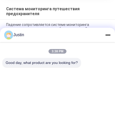
Система мониторинга путешествия
предохранителя
Падение сопротивляется системе мониторинга
путешествия предохранителя батареи лития 3cm
Justin
GPRS делают систему слежения водостойким патруля
охранника IP67
3:38 PM
Оранжевое система мониторинга путешествия
предохранителя скорости 1 в реальном времени вторая
Good day, what product are you looking for?
Популярные категории
Все
Машины 
Лицевая Система 
Распознавания Лиц
Управления 
Доступом 
Биометрическая 
Опознавания
Замок Tuya Умный
Система 
Распознавания Лиц