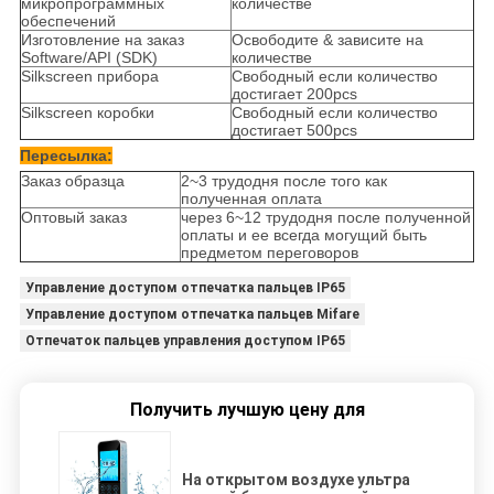
микропрограммных
количестве
обеспечений
Изготовление на заказ
Освободите & зависите на
Software/API (SDK)
количестве
Silkscreen прибора
Свободный если количество
достигает 200pcs
Silkscreen коробки
Свободный если количество
достигает 500pcs
Пересылка:
Заказ образца
2~3 трудодня после того как
полученная оплата
Оптовый заказ
через 6~12 трудодня после полученной
оплаты и ее всегда могущий быть
предметом переговоров
Управление доступом отпечатка пальцев IP65
Управление доступом отпечатка пальцев Mifare
Отпечаток пальцев управления доступом IP65
Получить лучшую цену для
На открытом воздухе ультра