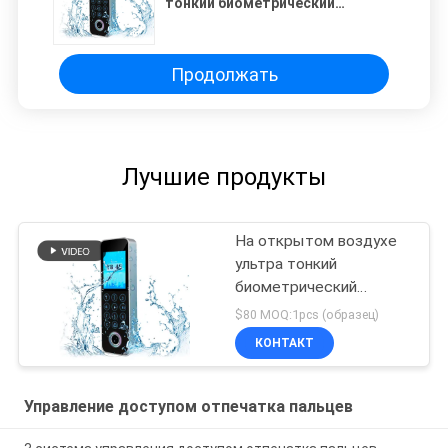
тонкий биометрический
терминал свободное SDK
управления доступом
отпечатка пальцев
Продолжать
Лучшие продукты
На открытом воздухе
ультра тонкий
биометрический
терминал свободное
$80 MOQ:1pcs (образец)
SDK управления
КОНТАКТ
доступом отпечатка
пальцев
Управление доступом отпечатка пальцев