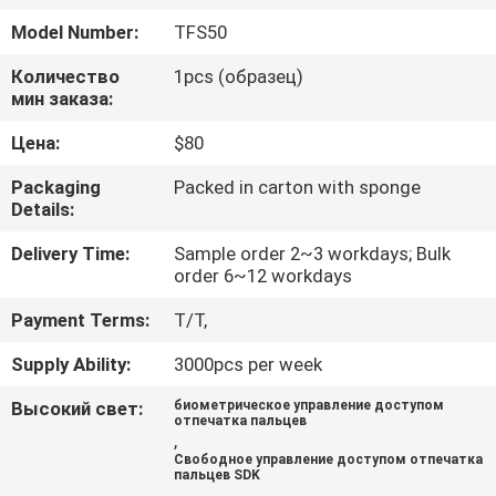
КАЧЕСТВА
Model Number:
TFS50
Количество
1pcs (образец)
СВЯЖИТЕСЬ
мин заказа:
МЫ
Цена:
$80
Packaging
Packed in carton with sponge
НОВОСТИ
Details:
Delivery Time:
Sample order 2~3 workdays; Bulk
VR
order 6~12 workdays
Payment Terms:
T/T,
КАРТА
Supply Ability:
3000pcs per week
САЙТА
Высокий свет:
биометрическое управление доступом
отпечатка пальцев
PRIVACY
,
Свободное управление доступом отпечатка
POLICY
пальцев SDK
,