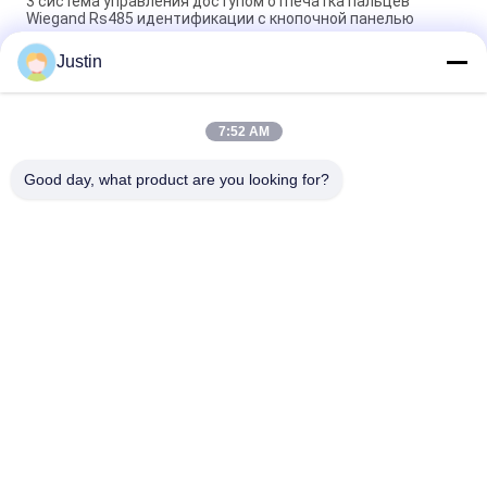
3 система управления доступом отпечатка пальцев
Wiegand Rs485 идентификации с кнопочной панелью
касания
Justin
Управление доступом отпечатка пальцев управления 3G
WiFi GPRS RFID школы
7:52 AM
Читатели отпечатка пальцев RoHS контроля времени для
управления доступом
Good day, what product are you looking for?
Популярные категории
Все
Машины 
Лицевая Система 
Распознавания Лиц
Управления 
Доступом 
Биометрическая 
Опознавания
Замок Tuya Умный
Система 
Распознавания Лиц
Управление 
Машина 
Доступом Карты 
Посещаемости 
RFID
Распознавания Лиц
Блок Развертки 
Машина 