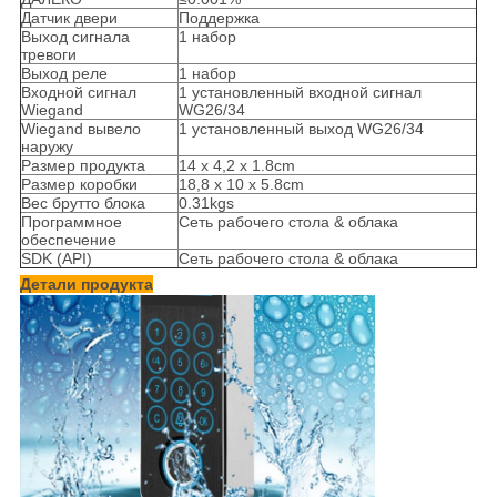
Датчик двери
Поддержка
Выход сигнала
1 набор
тревоги
Выход реле
1 набор
Входной сигнал
1 установленный входной сигнал
Wiegand
WG26/34
Wiegand вывело
1 установленный выход WG26/34
наружу
Размер продукта
14 x 4,2 x 1.8cm
Размер коробки
18,8 x 10 x 5.8cm
Вес брутто блока
0.31kgs
Программное
Сеть рабочего стола & облака
обеспечение
SDK (API)
Сеть рабочего стола & облака
Детали продукта