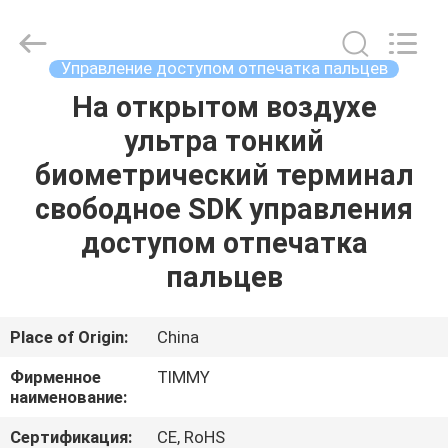
Union
Timmy
Technology
Co.,
Ltd..
Управление доступом отпечатка пальцев
All
Rights
На открытом воздухе
ДОМ
Reserved.
ультра тонкий
ПРОДУКТЫ
биометрический терминал
свободное SDK управления
О
доступом отпечатка
НАС
пальцев
ПУТЕШЕСТВИЕ
Place of Origin:
China
ФАБРИКИ
Фирменное
TIMMY
наименование:
ПРОВЕРКА
Сертификация:
CE, RoHS