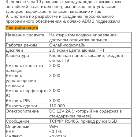
8. Больше чем 10 различных международных языков, как
английский язык, итальянец, испанские, португальские,
турецкие, корейские, японские, китайские и так
9. Система по разработке и созданию персонального
программного обеспечения & облако ADMS поддержали
Спецификация
Название продукта
На открытом воздухе управление
доступом отпечатка пальцев
Работая режим
Онлайн/оффлайн
Дисплей
2,0 экран цвета дюйма TFT
Клавиатура
Кнопочная панель касания, входной
сигнал T9
Емкость отпечатка
3 000
пальцев
Емкость
3 000
удостоверения
личности
Емкость перфокарты
3 000
IC
Емкость PIN
3 000
Емкость сделки
110 000
Электропитание
DC 12V 2A (, который не содержат в
стандартном пакете)
Сообщение
TCP/IP, RS485, привод ручки USB
Опционный
WiFi
FRR
≤0.1%
ДАЛЕКО
≤0.001%